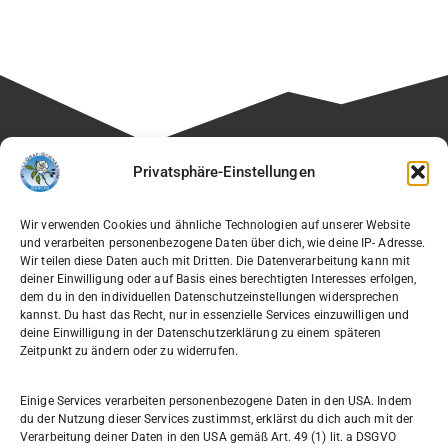
Besuchen Sie auch die Seite unseres Fördervereins:
Privatsphäre-Einstellungen
🔗
Verein der Freunde des Willi-Graf-Gymnasiums e.V.
Wir verwenden Cookies und ähnliche Technologien auf unserer Website
und verarbeiten personenbezogene Daten über dich, wie deine IP- Adresse.
Wir teilen diese Daten auch mit Dritten. Die Datenverarbeitung kann mit
deiner Einwilligung oder auf Basis eines berechtigten Interesses erfolgen,
dem du in den individuellen Datenschutzeinstellungen widersprechen
Willi-Graf-Gymnasium
kannst. Du hast das Recht, nur in essenzielle Services einzuwilligen und
Ostpreußendamm 166
deine Einwilligung in der Datenschutzerklärung zu einem späteren
Zeitpunkt zu ändern oder zu widerrufen.
12207 Berlin
030 7729004
Einige Services verarbeiten personenbezogene Daten in den USA. Indem
du der Nutzung dieser Services zustimmst, erklärst du dich auch mit der
030772057999
Verarbeitung deiner Daten in den USA gemäß Art. 49 (1) lit. a DSGVO