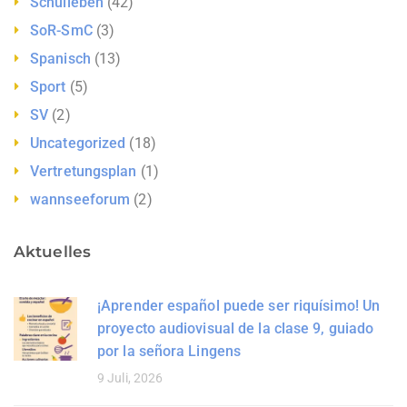
Schulleben
(42)
SoR-SmC
(3)
Spanisch
(13)
Sport
(5)
SV
(2)
Uncategorized
(18)
Vertretungsplan
(1)
wannseeforum
(2)
Aktuelles
¡Aprender español puede ser riquísimo! Un
proyecto audiovisual de la clase 9, guiado
por la señora Lingens
9 Juli, 2026