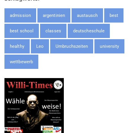
admission
argentinien
austausch
best
best school
classes
deutscheschule
healthy
Leo
Umbruchszeiten
university
wettbewerb