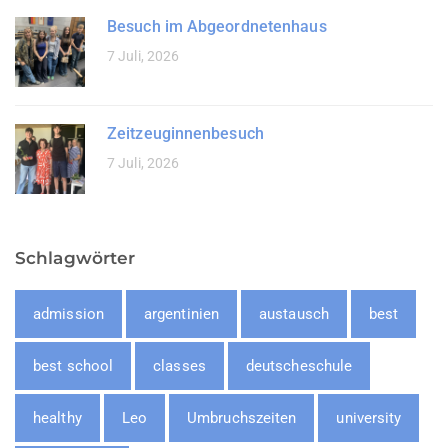
Besuch im Abgeordnetenhaus
7 Juli, 2026
Zeitzeuginnenbesuch
7 Juli, 2026
Schlagwörter
admission
argentinien
austausch
best
best school
classes
deutscheschule
healthy
Leo
Umbruchszeiten
university