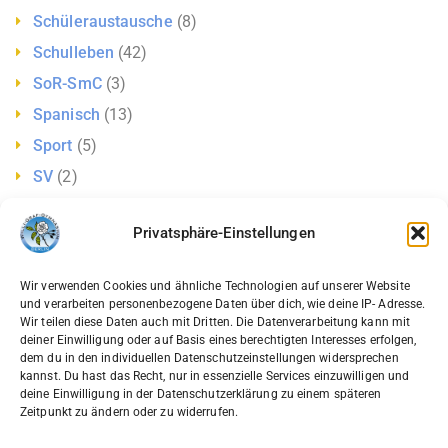
Schüleraustausche
(8)
Schulleben
(42)
SoR-SmC
(3)
Spanisch
(13)
Sport
(5)
SV
(2)
Uncategorized
(18)
Privatsphäre-Einstellungen
Vertretungsplan
(1)
wannseeforum
(2)
Wir verwenden Cookies und ähnliche Technologien auf unserer Website
und verarbeiten personenbezogene Daten über dich, wie deine IP- Adresse.
Wir teilen diese Daten auch mit Dritten. Die Datenverarbeitung kann mit
Aktuelles
deiner Einwilligung oder auf Basis eines berechtigten Interesses erfolgen,
dem du in den individuellen Datenschutzeinstellungen widersprechen
kannst. Du hast das Recht, nur in essenzielle Services einzuwilligen und
¡Aprender español puede ser riquísimo! Un
deine Einwilligung in der Datenschutzerklärung zu einem späteren
proyecto audiovisual de la clase 9, guiado
Zeitpunkt zu ändern oder zu widerrufen.
por la señora Lingens