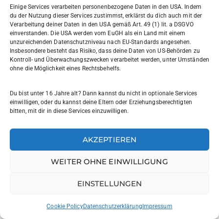
Einige Services verarbeiten personenbezogene Daten in den USA. Indem
9 Juli, 2026
du der Nutzung dieser Services zustimmst, erklärst du dich auch mit der
Verarbeitung deiner Daten in den USA gemäß Art. 49 (1) lit. a DSGVO
einverstanden. Die USA werden vom EuGH als ein Land mit einem
Besuch im Abgeordnetenhaus
unzureichenden Datenschutzniveau nach EU-Standards angesehen.
Insbesondere besteht das Risiko, dass deine Daten von US-Behörden zu
7 Juli, 2026
Kontroll- und Überwachungszwecken verarbeitet werden, unter Umständen
ohne die Möglichkeit eines Rechtsbehelfs.
Zeitzeuginnenbesuch
Du bist unter 16 Jahre alt? Dann kannst du nicht in optionale Services
einwilligen, oder du kannst deine Eltern oder Erziehungsberechtigten
7 Juli, 2026
bitten, mit dir in diese Services einzuwilligen.
AKZEPTIEREN
Schlagwörter
WEITER OHNE EINWILLIGUNG
admission
argentinien
austausch
best
EINSTELLUNGEN
best school
classes
deutscheschule
Cookie Policy
Datenschutzerklärung
Impressum