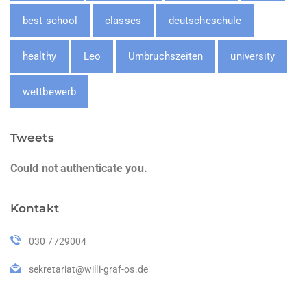
best school
classes
deutscheschule
healthy
Leo
Umbruchszeiten
university
wettbewerb
Tweets
Could not authenticate you.
Kontakt
030 7729004
sekretariat@willi-graf-os.de