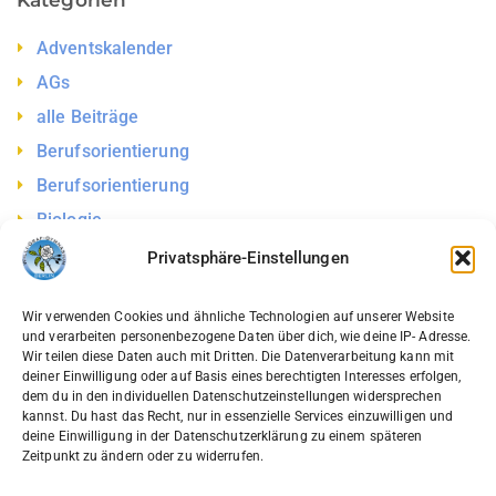
Kategorien
Adventskalender
AGs
alle Beiträge
Berufsorientierung
Berufsorientierung
Biologie
Bühnentechnik
Privatsphäre-Einstellungen
Chemie
Wir verwenden Cookies und ähnliche Technologien auf unserer Website
Deutsch
und verarbeiten personenbezogene Daten über dich, wie deine IP- Adresse.
Diversity
Wir teilen diese Daten auch mit Dritten. Die Datenverarbeitung kann mit
deiner Einwilligung oder auf Basis eines berechtigten Interesses erfolgen,
DS
dem du in den individuellen Datenschutzeinstellungen widersprechen
kannst. Du hast das Recht, nur in essenzielle Services einzuwilligen und
Englisch
deine Einwilligung in der Datenschutzerklärung zu einem späteren
Zeitpunkt zu ändern oder zu widerrufen.
Evangelischer Religionsunterricht
Exkursionen