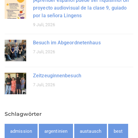
¡Aprender español puede ser riquísimo! Un
proyecto audiovisual de la clase 9, guiado
por la señora Lingens
9 Juli, 2026
Besuch im Abgeordnetenhaus
7 Juli, 2026
Zeitzeuginnenbesuch
7 Juli, 2026
Schlagwörter
admission
argentinien
austausch
best