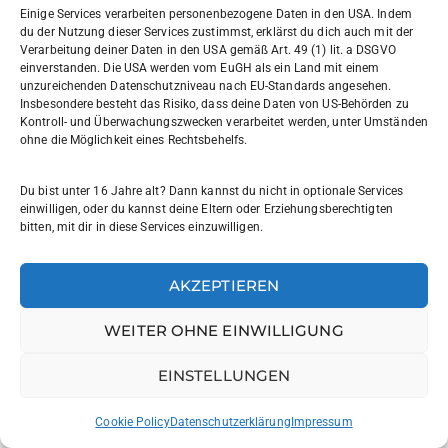
Einige Services verarbeiten personenbezogene Daten in den USA. Indem
Französisch
du der Nutzung dieser Services zustimmst, erklärst du dich auch mit der
Verarbeitung deiner Daten in den USA gemäß Art. 49 (1) lit. a DSGVO
Geographie
einverstanden. Die USA werden vom EuGH als ein Land mit einem
unzureichenden Datenschutzniveau nach EU-Standards angesehen.
Geschichte
Insbesondere besteht das Risiko, dass deine Daten von US-Behörden zu
Gesellschaftswissenschaften
Kontroll- und Überwachungszwecken verarbeitet werden, unter Umständen
ohne die Möglichkeit eines Rechtsbehelfs.
Informatik
Kunst
Du bist unter 16 Jahre alt? Dann kannst du nicht in optionale Services
einwilligen, oder du kannst deine Eltern oder Erziehungsberechtigten
Medizin
bitten, mit dir in diese Services einzuwilligen.
MINT
Musik
AKZEPTIEREN
Politik
WEITER OHNE EINWILLIGUNG
Profil Literatur und Medien
Schüleraustausche
EINSTELLUNGEN
Schulleben
Cookie Policy
Datenschutzerklärung
Impressum
SoR-SmC