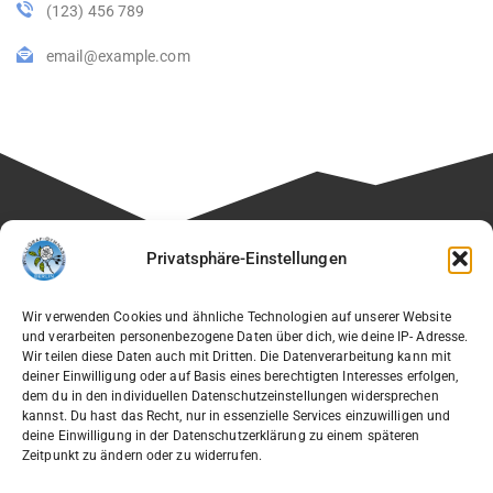
(123) 456 789
email@example.com
Besuchen Sie auch die Seite unseres Fördervereins:
Privatsphäre-Einstellungen
🔗
Verein der Freunde des Willi-Graf-Gymnasiums e.V.
Wir verwenden Cookies und ähnliche Technologien auf unserer Website
und verarbeiten personenbezogene Daten über dich, wie deine IP- Adresse.
Wir teilen diese Daten auch mit Dritten. Die Datenverarbeitung kann mit
deiner Einwilligung oder auf Basis eines berechtigten Interesses erfolgen,
dem du in den individuellen Datenschutzeinstellungen widersprechen
Willi-Graf-Gymnasium
kannst. Du hast das Recht, nur in essenzielle Services einzuwilligen und
Ostpreußendamm 166
deine Einwilligung in der Datenschutzerklärung zu einem späteren
Zeitpunkt zu ändern oder zu widerrufen.
12207 Berlin