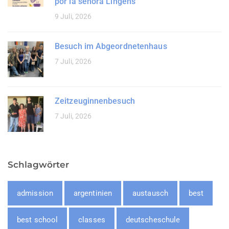
por la señora Lingens
9 Juli, 2026
Besuch im Abgeordnetenhaus
7 Juli, 2026
Zeitzeuginnenbesuch
7 Juli, 2026
Schlagwörter
admission
argentinien
austausch
best
best school
classes
deutscheschule