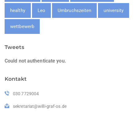
healthy
Leo
Umbruchszeiten
university
wettbewerb
Tweets
Could not authenticate you.
Kontakt
030 7729004
sekretariat@willi-graf-os.de