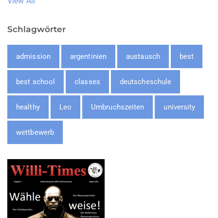
View All
Schlagwörter
admission
argentinien
austausch
best
best school
classes
deutscheschule
healthy
Leo
Umbruchszeiten
university
wettbewerb