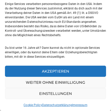
030 7729004
Einige Services verarbeiten personenbezogene Daten in den USA. Indem
du der Nutzung dieser Services zustimmst, erklärst du dich auch mit der
030772057999
Verarbeitung deiner Daten in den USA gemäß Art. 49 (1) lit. a DSGVO
einverstanden. Die USA werden vom EuGH als ein Land mit einem
unzureichenden Datenschutzniveau nach EU-Standards angesehen.
Schul- und Rechtsträger: Land Berlin
Insbesondere besteht das Risiko, dass deine Daten von US-Behörden zu
Kontroll- und Überwachungszwecken verarbeitet werden, unter Umständen
ohne die Möglichkeit eines Rechtsbehelfs.
Sekretariat:
sekretariat@willi-graf-os.de
Du bist unter 16 Jahre alt? Dann kannst du nicht in optionale Services
Verantwortlicher Website:
einwilligen, oder du kannst deine Eltern oder Erziehungsberechtigten
bitten, mit dir in diese Services einzuwilligen.
leinenbach@willi-graf-os.de
AKZEPTIEREN
WEITER OHNE EINWILLIGUNG
© Willi-Graf-Gymnasium Berlin 2025
Impressum
|
EINSTELLUNGEN
Datenschutzerklärung
|
Cookie-Richtlinie
|
Barrierefreiheit
Cookie Policy
Datenschutzerklärung
Impressum