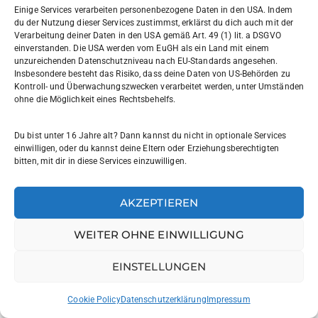
AG-Tipp: English Conversation
Einige Services verarbeiten personenbezogene Daten in den USA. Indem
du der Nutzung dieser Services zustimmst, erklärst du dich auch mit der
Club mit Miss Martin
Verarbeitung deiner Daten in den USA gemäß Art. 49 (1) lit. a DSGVO
einverstanden. Die USA werden vom EuGH als ein Land mit einem
Auch in diesem Halbjahr lädt unsere amerikanische
unzureichenden Datenschutzniveau nach EU-Standards angesehen.
Insbesondere besteht das Risiko, dass deine Daten von US-Behörden zu
Fremdsprachenassistentin Miss Martin alle interessierten
Kontroll- und Überwachungszwecken verarbeitet werden, unter Umständen
Schülerinnen und Schüler ein, ihre Englischkenntnisse in
ohne die Möglichkeit eines Rechtsbehelfs.
lockerer Atmosphäre zu verbessern und Spaß am
Sprechen zu haben. Für Klassen 9–11: Für Klassen 7–8:
Du bist unter 16 Jahre alt? Dann kannst du nicht in optionale Services
Komm vorbei und verbessere dein Englisch auf
einwilligen, oder du kannst deine Eltern oder Erziehungsberechtigten
bitten, mit dir in diese Services einzuwilligen.
entspannte Weise!
AKZEPTIEREN
READ MORE
WEITER OHNE EINWILLIGUNG
EINSTELLUNGEN
Cookie Policy
Datenschutzerklärung
Impressum