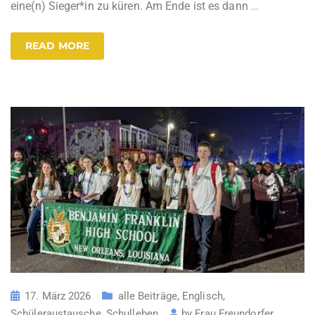
eine(n) Sieger*in zu küren. Am Ende ist es dann
…
READ MORE
17. März 2026
alle Beiträge
,
Englisch
,
Schüleraustausche
,
Schulleben
by
Frau Freundorfer