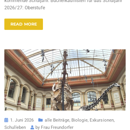
kommende Schuljahr​. Bücherkauflisten für das Schuljahr
2026/27: Oberstufe
READ MORE
1. Juni 2026
alle Beiträge
,
Biologie
,
Exkursionen
,
Schulleben
by
Frau Freundorfer