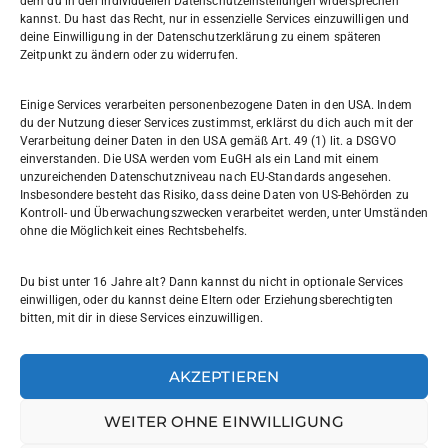
dem du in den individuellen Datenschutzeinstellungen widersprechen
Willi-Graf-Gymnasium
kannst. Du hast das Recht, nur in essenzielle Services einzuwilligen und
Ostpreußendamm 166
deine Einwilligung in der Datenschutzerklärung zu einem späteren
Zeitpunkt zu ändern oder zu widerrufen.
12207 Berlin
030 7729004
Einige Services verarbeiten personenbezogene Daten in den USA. Indem
du der Nutzung dieser Services zustimmst, erklärst du dich auch mit der
030772057999
Verarbeitung deiner Daten in den USA gemäß Art. 49 (1) lit. a DSGVO
einverstanden. Die USA werden vom EuGH als ein Land mit einem
unzureichenden Datenschutzniveau nach EU-Standards angesehen.
Schul- und Rechtsträger: Land Berlin
Insbesondere besteht das Risiko, dass deine Daten von US-Behörden zu
Kontroll- und Überwachungszwecken verarbeitet werden, unter Umständen
ohne die Möglichkeit eines Rechtsbehelfs.
Sekretariat:
sekretariat@willi-graf-os.de
Du bist unter 16 Jahre alt? Dann kannst du nicht in optionale Services
Verantwortlicher Website:
einwilligen, oder du kannst deine Eltern oder Erziehungsberechtigten
bitten, mit dir in diese Services einzuwilligen.
leinenbach@willi-graf-os.de
AKZEPTIEREN
WEITER OHNE EINWILLIGUNG
© Willi-Graf-Gymnasium Berlin 2025
Impressum
|