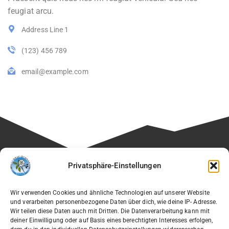
feugiat arcu.
Address Line 1
(123) 456 789
email@example.com
Besuchen Sie auch die Seite unseres Fördervereins:
Privatsphäre-Einstellungen
🔗
Verein der Freunde des Willi-Graf-Gymnasiums e.V.
Wir verwenden Cookies und ähnliche Technologien auf unserer Website
und verarbeiten personenbezogene Daten über dich, wie deine IP- Adresse.
Wir teilen diese Daten auch mit Dritten. Die Datenverarbeitung kann mit
deiner Einwilligung oder auf Basis eines berechtigten Interesses erfolgen,