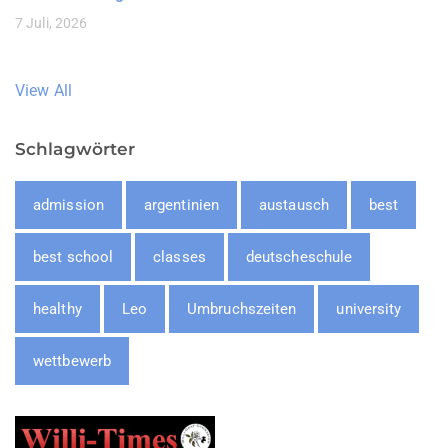
7 Juli, 2026
View All
Schlagwörter
admission
argentinien
austausch
best
best school
classes
deutscheschule
healthy
Leo
Umbruchszeiten
university
wettbewerb