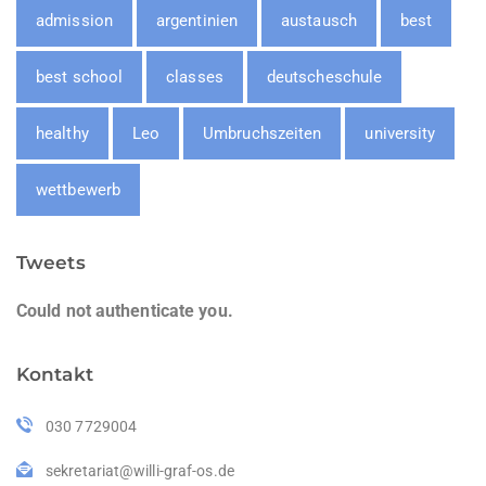
admission
argentinien
austausch
best
best school
classes
deutscheschule
healthy
Leo
Umbruchszeiten
university
wettbewerb
Tweets
Could not authenticate you.
Kontakt
030 7729004
sekretariat@willi-graf-os.de