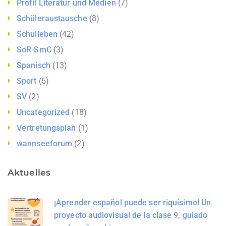
Profil Literatur und Medien
(7)
Schüleraustausche
(8)
Schulleben
(42)
SoR-SmC
(3)
Spanisch
(13)
Sport
(5)
SV
(2)
Uncategorized
(18)
Vertretungsplan
(1)
wannseeforum
(2)
Aktuelles
¡Aprender español puede ser riquísimo! Un
proyecto audiovisual de la clase 9, guiado