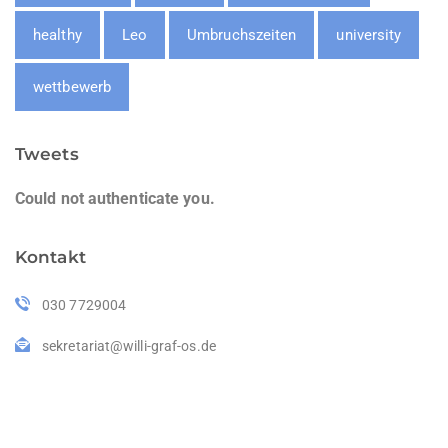
healthy
Leo
Umbruchszeiten
university
wettbewerb
Tweets
Could not authenticate you.
Kontakt
030 7729004
sekretariat@willi-graf-os.de