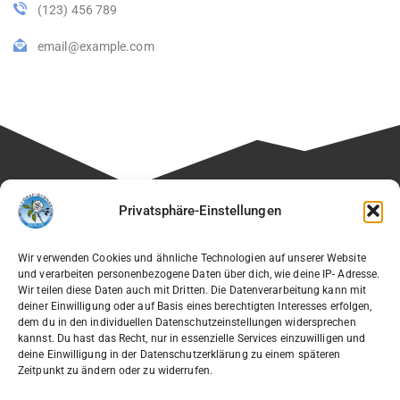
(123) 456 789
email@example.com
Besuchen Sie auch die Seite unseres Fördervereins:
Privatsphäre-Einstellungen
🔗
Verein der Freunde des Willi-Graf-Gymnasiums e.V.
Wir verwenden Cookies und ähnliche Technologien auf unserer Website
und verarbeiten personenbezogene Daten über dich, wie deine IP- Adresse.
Wir teilen diese Daten auch mit Dritten. Die Datenverarbeitung kann mit
deiner Einwilligung oder auf Basis eines berechtigten Interesses erfolgen,
dem du in den individuellen Datenschutzeinstellungen widersprechen
Willi-Graf-Gymnasium
kannst. Du hast das Recht, nur in essenzielle Services einzuwilligen und
Ostpreußendamm 166
deine Einwilligung in der Datenschutzerklärung zu einem späteren
Zeitpunkt zu ändern oder zu widerrufen.
12207 Berlin