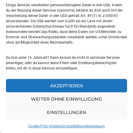
030 7729004
Einige Services verarbeiten personenbezogene Daten in den USA. Indem
du der Nutzung dieser Services zustimmst, erklärst du dich auch mit der
030772057999
Verarbeitung deiner Daten in den USA gemäß Art. 49 (1) lit. a DSGVO
einverstanden. Die USA werden vom EuGH als ein Land mit einem
unzureichenden Datenschutzniveau nach EU-Standards angesehen.
Schul- und Rechtsträger: Land Berlin
Insbesondere besteht das Risiko, dass deine Daten von US-Behörden zu
Kontroll- und Überwachungszwecken verarbeitet werden, unter Umständen
ohne die Möglichkeit eines Rechtsbehelfs.
Sekretariat:
sekretariat@willi-graf-os.de
Du bist unter 16 Jahre alt? Dann kannst du nicht in optionale Services
Verantwortlicher Website:
einwilligen, oder du kannst deine Eltern oder Erziehungsberechtigten
bitten, mit dir in diese Services einzuwilligen.
leinenbach@willi-graf-os.de
AKZEPTIEREN
WEITER OHNE EINWILLIGUNG
© Willi-Graf-Gymnasium Berlin 2025
Impressum
|
EINSTELLUNGEN
Datenschutzerklärung
|
Cookie-Richtlinie
|
Barrierefreiheit
Cookie Policy
Datenschutzerklärung
Impressum