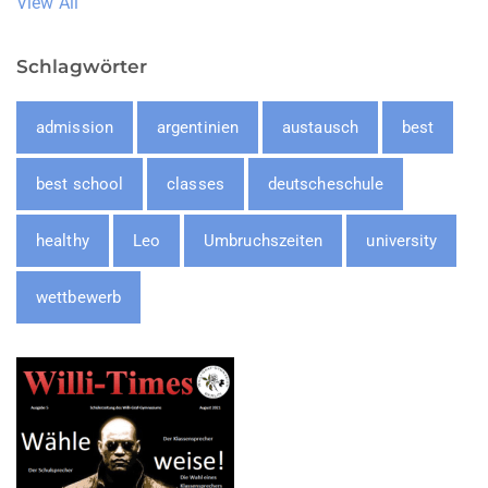
View All
Schlagwörter
admission
argentinien
austausch
best
best school
classes
deutscheschule
healthy
Leo
Umbruchszeiten
university
wettbewerb