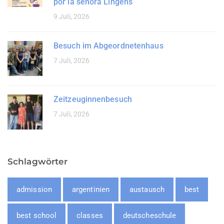
por la señora Lingens
9 Juli, 2026
Besuch im Abgeordnetenhaus
7 Juli, 2026
Zeitzeuginnenbesuch
7 Juli, 2026
Schlagwörter
admission
argentinien
austausch
best
best school
classes
deutscheschule