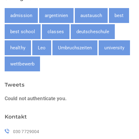
admission
argentinien
austausch
best
best school
classes
deutscheschule
healthy
Leo
Umbruchszeiten
university
wettbewerb
Tweets
Could not authenticate you.
Kontakt
030 7729004