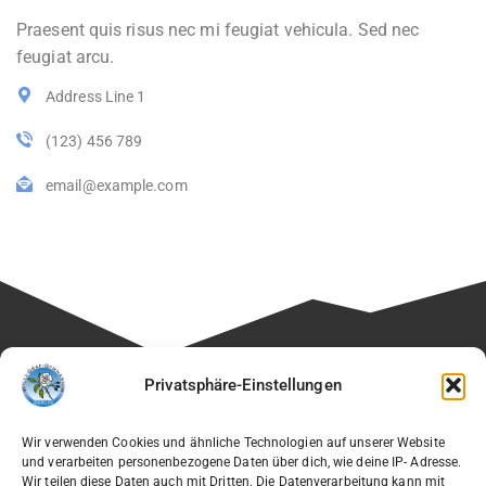
Praesent quis risus nec mi feugiat vehicula. Sed nec
feugiat arcu.
Address Line 1
(123) 456 789
email@example.com
Besuchen Sie auch die Seite unseres Fördervereins:
Privatsphäre-Einstellungen
🔗
Verein der Freunde des Willi-Graf-Gymnasiums e.V.
Wir verwenden Cookies und ähnliche Technologien auf unserer Website
und verarbeiten personenbezogene Daten über dich, wie deine IP- Adresse.
Wir teilen diese Daten auch mit Dritten. Die Datenverarbeitung kann mit