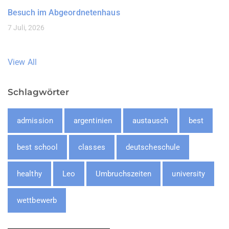
Besuch im Abgeordnetenhaus
7 Juli, 2026
View All
Schlagwörter
admission
argentinien
austausch
best
best school
classes
deutscheschule
healthy
Leo
Umbruchszeiten
university
wettbewerb