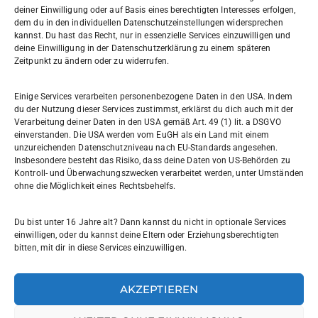
deiner Einwilligung oder auf Basis eines berechtigten Interesses erfolgen,
dem du in den individuellen Datenschutzeinstellungen widersprechen
Willi-Graf-Gymnasium
kannst. Du hast das Recht, nur in essenzielle Services einzuwilligen und
Ostpreußendamm 166
deine Einwilligung in der Datenschutzerklärung zu einem späteren
Zeitpunkt zu ändern oder zu widerrufen.
12207 Berlin
030 7729004
Einige Services verarbeiten personenbezogene Daten in den USA. Indem
du der Nutzung dieser Services zustimmst, erklärst du dich auch mit der
030772057999
Verarbeitung deiner Daten in den USA gemäß Art. 49 (1) lit. a DSGVO
einverstanden. Die USA werden vom EuGH als ein Land mit einem
unzureichenden Datenschutzniveau nach EU-Standards angesehen.
Schul- und Rechtsträger: Land Berlin
Insbesondere besteht das Risiko, dass deine Daten von US-Behörden zu
Kontroll- und Überwachungszwecken verarbeitet werden, unter Umständen
ohne die Möglichkeit eines Rechtsbehelfs.
Sekretariat:
sekretariat@willi-graf-os.de
Du bist unter 16 Jahre alt? Dann kannst du nicht in optionale Services
Verantwortlicher Website:
einwilligen, oder du kannst deine Eltern oder Erziehungsberechtigten
bitten, mit dir in diese Services einzuwilligen.
leinenbach@willi-graf-os.de
AKZEPTIEREN