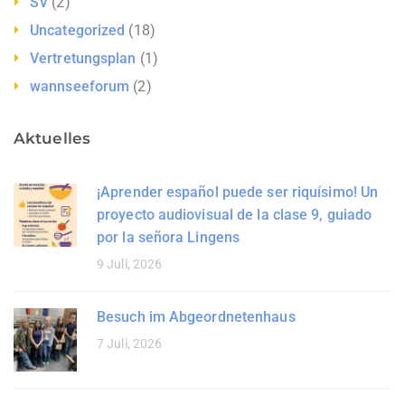
SV
(2)
Uncategorized
(18)
Vertretungsplan
(1)
wannseeforum
(2)
Aktuelles
¡Aprender español puede ser riquísimo! Un
proyecto audiovisual de la clase 9, guiado
por la señora Lingens
9 Juli, 2026
Besuch im Abgeordnetenhaus
7 Juli, 2026