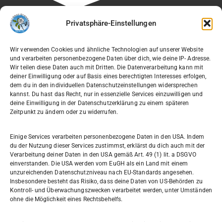
Besuchen Sie auch die Seite unseres Fördervereins:
Privatsphäre-Einstellungen
🔗
Verein der Freunde des Willi-Graf-Gymnasiums e.V.
Wir verwenden Cookies und ähnliche Technologien auf unserer Website
und verarbeiten personenbezogene Daten über dich, wie deine IP- Adresse.
Wir teilen diese Daten auch mit Dritten. Die Datenverarbeitung kann mit
deiner Einwilligung oder auf Basis eines berechtigten Interesses erfolgen,
dem du in den individuellen Datenschutzeinstellungen widersprechen
Willi-Graf-Gymnasium
kannst. Du hast das Recht, nur in essenzielle Services einzuwilligen und
Ostpreußendamm 166
deine Einwilligung in der Datenschutzerklärung zu einem späteren
Zeitpunkt zu ändern oder zu widerrufen.
12207 Berlin
030 7729004
Einige Services verarbeiten personenbezogene Daten in den USA. Indem
du der Nutzung dieser Services zustimmst, erklärst du dich auch mit der
030772057999
Verarbeitung deiner Daten in den USA gemäß Art. 49 (1) lit. a DSGVO
einverstanden. Die USA werden vom EuGH als ein Land mit einem
unzureichenden Datenschutzniveau nach EU-Standards angesehen.
Schul- und Rechtsträger: Land Berlin
Insbesondere besteht das Risiko, dass deine Daten von US-Behörden zu
Kontroll- und Überwachungszwecken verarbeitet werden, unter Umständen
ohne die Möglichkeit eines Rechtsbehelfs.
Sekretariat:
sekretariat@willi-graf-os.de