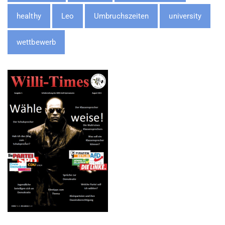
healthy
Leo
Umbruchszeiten
university
wettbewerb