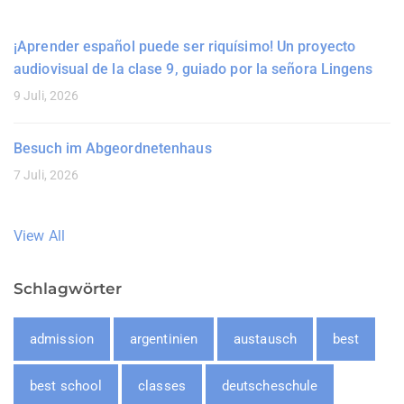
¡Aprender español puede ser riquísimo! Un proyecto
audiovisual de la clase 9, guiado por la señora Lingens
9 Juli, 2026
Besuch im Abgeordnetenhaus
7 Juli, 2026
View All
Schlagwörter
admission
argentinien
austausch
best
best school
classes
deutscheschule