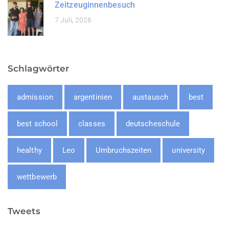
Zeitzeuginnenbesuch
7 Juli, 2026
Schlagwörter
admission
argentinien
austausch
best
best school
classes
deutscheschule
healthy
Leo
Umbruchszeiten
university
wettbewerb
Tweets