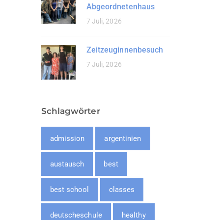
Abgeordnetenhaus
7 Juli, 2026
Zeitzeuginnenbesuch
7 Juli, 2026
Schlagwörter
admission
argentinien
austausch
best
best school
classes
deutscheschule
healthy