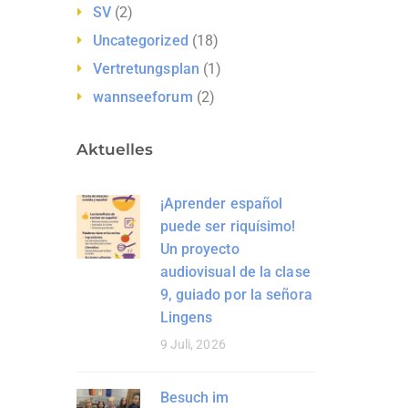
SV
(2)
Uncategorized
(18)
Vertretungsplan
(1)
wannseeforum
(2)
Aktuelles
¡Aprender español
puede ser riquísimo!
Un proyecto
audiovisual de la clase
9, guiado por la señora
Lingens
9 Juli, 2026
Besuch im