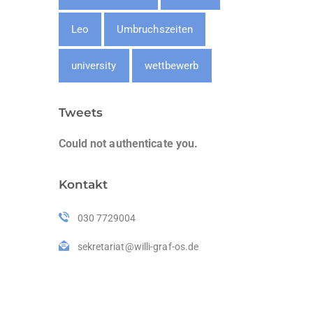
Leo
Umbruchszeiten
university
wettbewerb
Tweets
Could not authenticate you.
Kontakt
030 7729004
sekretariat@willi-graf-os.de