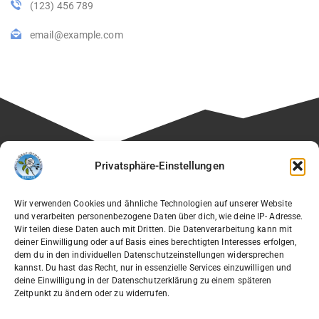
(123) 456 789
email@example.com
Besuchen Sie auch die Seite unseres Fördervereins:
Privatsphäre-Einstellungen
🔗
Verein der Freunde des Willi-Graf-Gymnasiums e.V.
Wir verwenden Cookies und ähnliche Technologien auf unserer Website
und verarbeiten personenbezogene Daten über dich, wie deine IP- Adresse.
Wir teilen diese Daten auch mit Dritten. Die Datenverarbeitung kann mit
deiner Einwilligung oder auf Basis eines berechtigten Interesses erfolgen,
dem du in den individuellen Datenschutzeinstellungen widersprechen
Willi-Graf-Gymnasium
kannst. Du hast das Recht, nur in essenzielle Services einzuwilligen und
Ostpreußendamm 166
deine Einwilligung in der Datenschutzerklärung zu einem späteren
Zeitpunkt zu ändern oder zu widerrufen.
12207 Berlin