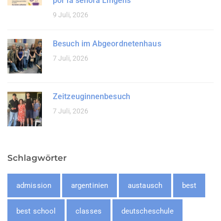
por la señora Lingens
9 Juli, 2026
Besuch im Abgeordnetenhaus
7 Juli, 2026
Zeitzeuginnenbesuch
7 Juli, 2026
Schlagwörter
admission
argentinien
austausch
best
best school
classes
deutscheschule