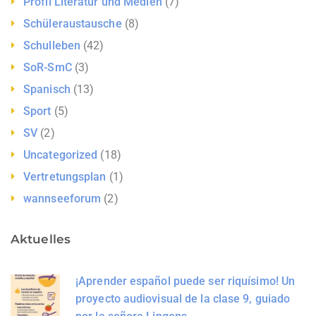
Profil Literatur und Medien
(7)
Schüleraustausche
(8)
Schulleben
(42)
SoR-SmC
(3)
Spanisch
(13)
Sport
(5)
SV
(2)
Uncategorized
(18)
Vertretungsplan
(1)
wannseeforum
(2)
Aktuelles
¡Aprender español puede ser riquísimo! Un
proyecto audiovisual de la clase 9, guiado