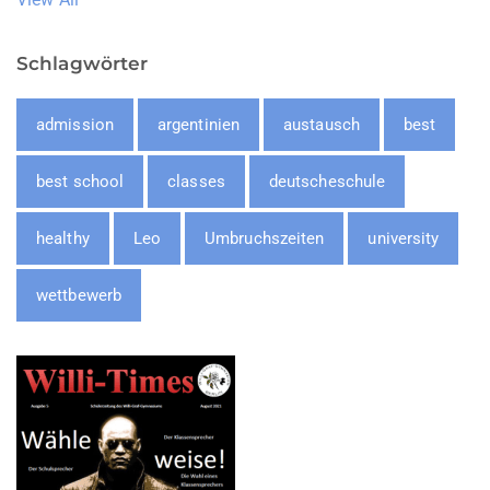
Schlagwörter
admission
argentinien
austausch
best
best school
classes
deutscheschule
healthy
Leo
Umbruchszeiten
university
wettbewerb