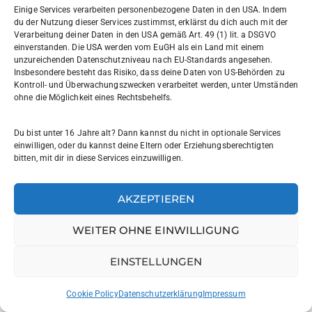
030 7729004
Einige Services verarbeiten personenbezogene Daten in den USA. Indem
du der Nutzung dieser Services zustimmst, erklärst du dich auch mit der
030772057999
Verarbeitung deiner Daten in den USA gemäß Art. 49 (1) lit. a DSGVO
einverstanden. Die USA werden vom EuGH als ein Land mit einem
unzureichenden Datenschutzniveau nach EU-Standards angesehen.
Schul- und Rechtsträger: Land Berlin
Insbesondere besteht das Risiko, dass deine Daten von US-Behörden zu
Kontroll- und Überwachungszwecken verarbeitet werden, unter Umständen
ohne die Möglichkeit eines Rechtsbehelfs.
Sekretariat:
sekretariat@willi-graf-os.de
Du bist unter 16 Jahre alt? Dann kannst du nicht in optionale Services
Verantwortlicher Website:
einwilligen, oder du kannst deine Eltern oder Erziehungsberechtigten
bitten, mit dir in diese Services einzuwilligen.
leinenbach@willi-graf-os.de
AKZEPTIEREN
WEITER OHNE EINWILLIGUNG
© Willi-Graf-Gymnasium Berlin 2025
Impressum
|
EINSTELLUNGEN
Datenschutzerklärung
|
Cookie-Richtlinie
|
Barrierefreiheit
Cookie Policy
Datenschutzerklärung
Impressum