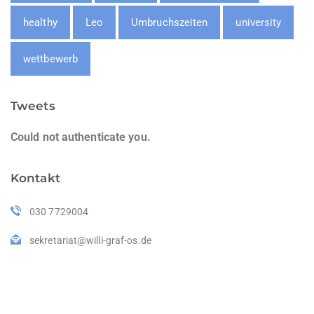
healthy
Leo
Umbruchszeiten
university
wettbewerb
Tweets
Could not authenticate you.
Kontakt
030 7729004
sekretariat@willi-graf-os.de