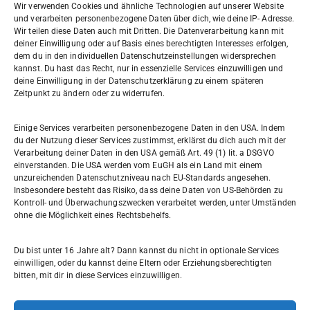
Wir verwenden Cookies und ähnliche Technologien auf unserer Website
und verarbeiten personenbezogene Daten über dich, wie deine IP- Adresse.
Wir teilen diese Daten auch mit Dritten. Die Datenverarbeitung kann mit
deiner Einwilligung oder auf Basis eines berechtigten Interesses erfolgen,
dem du in den individuellen Datenschutzeinstellungen widersprechen
Willi-Graf-Gymnasium
kannst. Du hast das Recht, nur in essenzielle Services einzuwilligen und
Ostpreußendamm 166
deine Einwilligung in der Datenschutzerklärung zu einem späteren
Zeitpunkt zu ändern oder zu widerrufen.
12207 Berlin
030 7729004
Einige Services verarbeiten personenbezogene Daten in den USA. Indem
du der Nutzung dieser Services zustimmst, erklärst du dich auch mit der
030772057999
Verarbeitung deiner Daten in den USA gemäß Art. 49 (1) lit. a DSGVO
einverstanden. Die USA werden vom EuGH als ein Land mit einem
unzureichenden Datenschutzniveau nach EU-Standards angesehen.
Schul- und Rechtsträger: Land Berlin
Insbesondere besteht das Risiko, dass deine Daten von US-Behörden zu
Kontroll- und Überwachungszwecken verarbeitet werden, unter Umständen
ohne die Möglichkeit eines Rechtsbehelfs.
Sekretariat:
sekretariat@willi-graf-os.de
Du bist unter 16 Jahre alt? Dann kannst du nicht in optionale Services
Verantwortlicher Website:
einwilligen, oder du kannst deine Eltern oder Erziehungsberechtigten
bitten, mit dir in diese Services einzuwilligen.
leinenbach@willi-graf-os.de