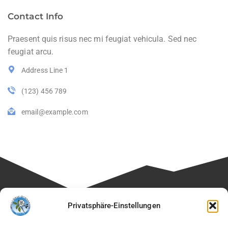
Contact Info
Praesent quis risus nec mi feugiat vehicula. Sed nec
feugiat arcu.
Address Line 1
(123) 456 789
email@example.com
Besuchen Sie auch die Seite unseres Fördervereins:
Privatsphäre-Einstellungen
🔗
Verein der Freunde des Willi-Graf-Gymnasiums e.V.