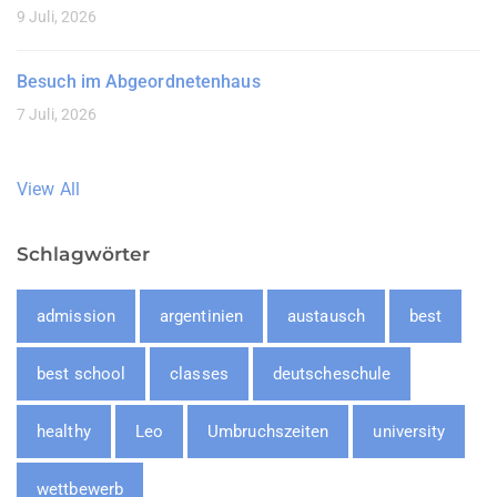
9 Juli, 2026
Besuch im Abgeordnetenhaus
7 Juli, 2026
View All
Schlagwörter
admission
argentinien
austausch
best
best school
classes
deutscheschule
healthy
Leo
Umbruchszeiten
university
wettbewerb