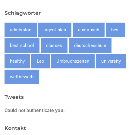
Schlagwörter
admission
argentinien
austausch
best
best school
classes
deutscheschule
healthy
Leo
Umbruchszeiten
university
wettbewerb
Tweets
Could not authenticate you.
Kontakt