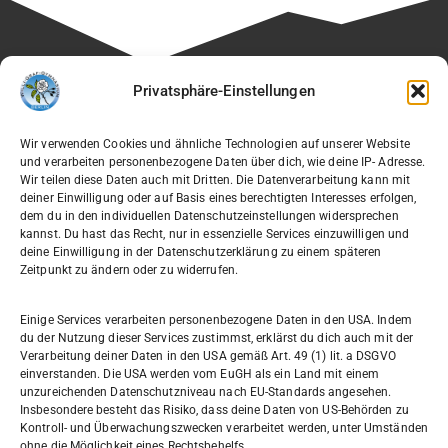
Besuchen Sie auch die Seite unseres Fördervereins:
Privatsphäre-Einstellungen
🔗
Verein der Freunde des Willi-Graf-Gymnasiums e.V.
Wir verwenden Cookies und ähnliche Technologien auf unserer Website
und verarbeiten personenbezogene Daten über dich, wie deine IP- Adresse.
Wir teilen diese Daten auch mit Dritten. Die Datenverarbeitung kann mit
deiner Einwilligung oder auf Basis eines berechtigten Interesses erfolgen,
dem du in den individuellen Datenschutzeinstellungen widersprechen
Willi-Graf-Gymnasium
kannst. Du hast das Recht, nur in essenzielle Services einzuwilligen und
Ostpreußendamm 166
deine Einwilligung in der Datenschutzerklärung zu einem späteren
Zeitpunkt zu ändern oder zu widerrufen.
12207 Berlin
030 7729004
Einige Services verarbeiten personenbezogene Daten in den USA. Indem
du der Nutzung dieser Services zustimmst, erklärst du dich auch mit der
030772057999
Verarbeitung deiner Daten in den USA gemäß Art. 49 (1) lit. a DSGVO
einverstanden. Die USA werden vom EuGH als ein Land mit einem
unzureichenden Datenschutzniveau nach EU-Standards angesehen.
Schul- und Rechtsträger: Land Berlin
Insbesondere besteht das Risiko, dass deine Daten von US-Behörden zu
Kontroll- und Überwachungszwecken verarbeitet werden, unter Umständen
ohne die Möglichkeit eines Rechtsbehelfs.