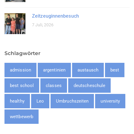
Zeitzeuginnenbesuch
7 Juli, 2026
Schlagwörter
admission
argentinien
austausch
best
best school
classes
deutscheschule
healthy
Leo
Umbruchszeiten
university
wettbewerb