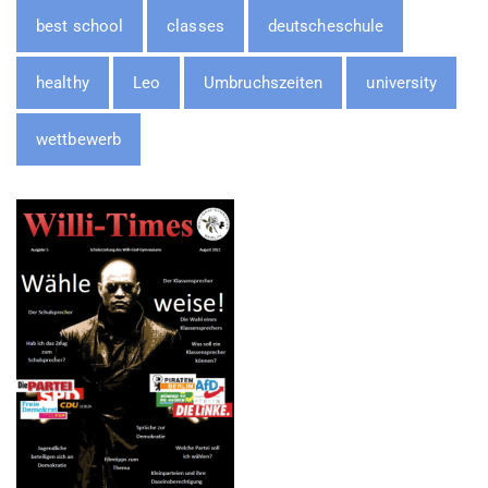
best school
classes
deutscheschule
healthy
Leo
Umbruchszeiten
university
wettbewerb