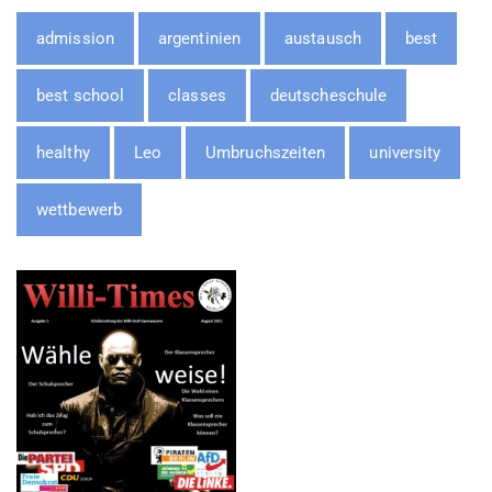
admission
argentinien
austausch
best
best school
classes
deutscheschule
healthy
Leo
Umbruchszeiten
university
wettbewerb