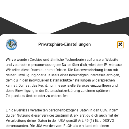
Besuchen Sie auch die Seite unseres Fördervereins:
Privatsphäre-Einstellungen
🔗
Verein der Freunde des Willi-Graf-Gymnasiums e.V.
Wir verwenden Cookies und ähnliche Technologien auf unserer Website
und verarbeiten personenbezogene Daten über dich, wie deine IP- Adresse.
Wir teilen diese Daten auch mit Dritten. Die Datenverarbeitung kann mit
deiner Einwilligung oder auf Basis eines berechtigten Interesses erfolgen,
dem du in den individuellen Datenschutzeinstellungen widersprechen
Willi-Graf-Gymnasium
kannst. Du hast das Recht, nur in essenzielle Services einzuwilligen und
Ostpreußendamm 166
deine Einwilligung in der Datenschutzerklärung zu einem späteren
Zeitpunkt zu ändern oder zu widerrufen.
12207 Berlin
030 7729004
Einige Services verarbeiten personenbezogene Daten in den USA. Indem
du der Nutzung dieser Services zustimmst, erklärst du dich auch mit der
030772057999
Verarbeitung deiner Daten in den USA gemäß Art. 49 (1) lit. a DSGVO
einverstanden. Die USA werden vom EuGH als ein Land mit einem