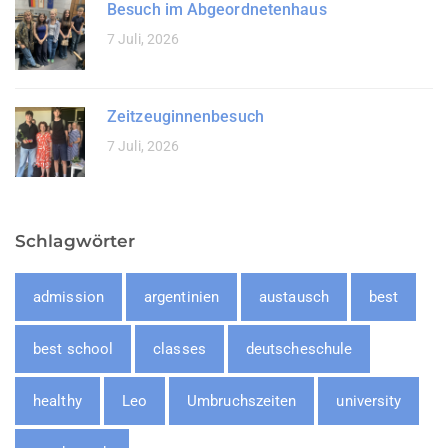
Besuch im Abgeordnetenhaus
7 Juli, 2026
Zeitzeuginnenbesuch
7 Juli, 2026
Schlagwörter
admission
argentinien
austausch
best
best school
classes
deutscheschule
healthy
Leo
Umbruchszeiten
university