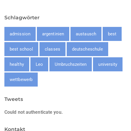
Schlagwörter
admission
argentinien
austausch
best
best school
classes
deutscheschule
healthy
Leo
Umbruchszeiten
university
wettbewerb
Tweets
Could not authenticate you.
Kontakt