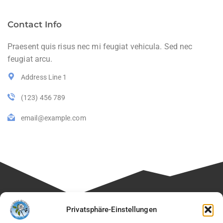
Contact Info
Praesent quis risus nec mi feugiat vehicula. Sed nec
feugiat arcu.
Address Line 1
(123) 456 789
email@example.com
Besuchen Sie auch die Seite unseres Fördervereins:
Privatsphäre-Einstellungen