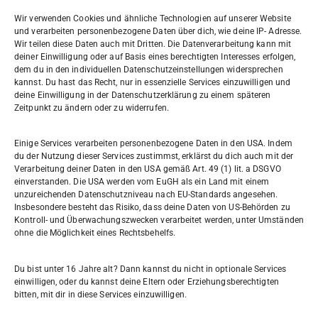
🔗
Verein der Freunde des Willi-Graf-Gymnasiums e.V.
Wir verwenden Cookies und ähnliche Technologien auf unserer Website
und verarbeiten personenbezogene Daten über dich, wie deine IP- Adresse.
Wir teilen diese Daten auch mit Dritten. Die Datenverarbeitung kann mit
deiner Einwilligung oder auf Basis eines berechtigten Interesses erfolgen,
dem du in den individuellen Datenschutzeinstellungen widersprechen
Willi-Graf-Gymnasium
kannst. Du hast das Recht, nur in essenzielle Services einzuwilligen und
Ostpreußendamm 166
deine Einwilligung in der Datenschutzerklärung zu einem späteren
Zeitpunkt zu ändern oder zu widerrufen.
12207 Berlin
030 7729004
Einige Services verarbeiten personenbezogene Daten in den USA. Indem
du der Nutzung dieser Services zustimmst, erklärst du dich auch mit der
030772057999
Verarbeitung deiner Daten in den USA gemäß Art. 49 (1) lit. a DSGVO
einverstanden. Die USA werden vom EuGH als ein Land mit einem
unzureichenden Datenschutzniveau nach EU-Standards angesehen.
Schul- und Rechtsträger: Land Berlin
Insbesondere besteht das Risiko, dass deine Daten von US-Behörden zu
Kontroll- und Überwachungszwecken verarbeitet werden, unter Umständen
ohne die Möglichkeit eines Rechtsbehelfs.
Sekretariat:
sekretariat@willi-graf-os.de
Du bist unter 16 Jahre alt? Dann kannst du nicht in optionale Services
Verantwortlicher Website:
einwilligen, oder du kannst deine Eltern oder Erziehungsberechtigten
bitten, mit dir in diese Services einzuwilligen.
leinenbach@willi-graf-os.de