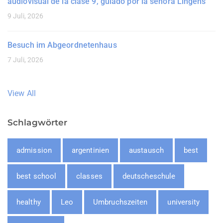
audiovisual de la clase 9, guiado por la señora Lingens
9 Juli, 2026
Besuch im Abgeordnetenhaus
7 Juli, 2026
View All
Schlagwörter
admission
argentinien
austausch
best
best school
classes
deutscheschule
healthy
Leo
Umbruchszeiten
university