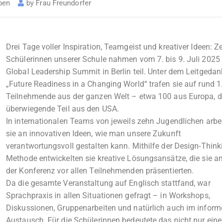
ben
by
Frau Freundorfer
Drei Tage voller Inspiration, Teamgeist und kreativer Ideen: Z
Schülerinnen unserer Schule nahmen vom 7. bis 9. Juli 202
Global Leadership Summit in Berlin teil. Unter dem Leitgeda
„Future Readiness in a Changing World“ trafen sie auf rund 
Teilnehmende aus der ganzen Welt – etwa 100 aus Europa, d
überwiegende Teil aus den USA.
In internationalen Teams von jeweils zehn Jugendlichen arbe
sie an innovativen Ideen, wie man unsere Zukunft
verantwortungsvoll gestalten kann. Mithilfe der Design-Think
Methode entwickelten sie kreative Lösungsansätze, die sie 
der Konferenz vor allen Teilnehmenden präsentierten.
Da die gesamte Veranstaltung auf Englisch stattfand, war
Sprachpraxis in allen Situationen gefragt – in Workshops,
Diskussionen, Gruppenarbeiten und natürlich auch im inform
Austausch. Für die Schülerinnen bedeutete das nicht nur eine