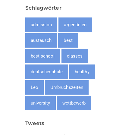
Schlagwörter
admission
argentinien
austausch
best
best school
classes
deutscheschule
healthy
Leo
Umbruchszeiten
university
wettbewerb
Tweets