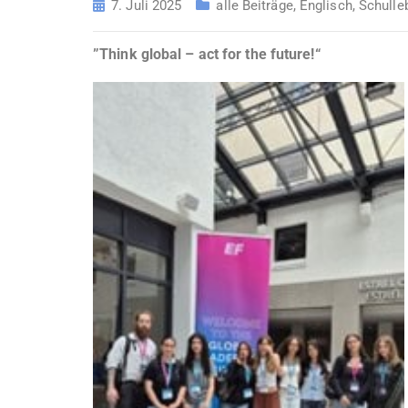
7. Juli 2025
alle Beiträge
,
Englisch
,
Schulle
”
Think global – act for the future!“