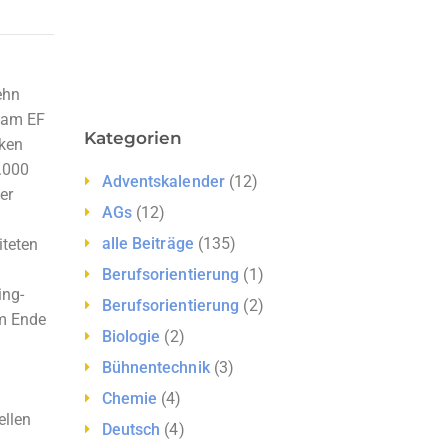
ehn
5 am EF
Kategorien
nken
1.000
Adventskalender
(12)
er
AGs
(12)
alle Beiträge
(135)
iteten
Berufsorientierung
(1)
ing-
Berufsorientierung
(2)
am Ende
Biologie
(2)
Bühnentechnik
(3)
Chemie
(4)
ellen
Deutsch
(4)