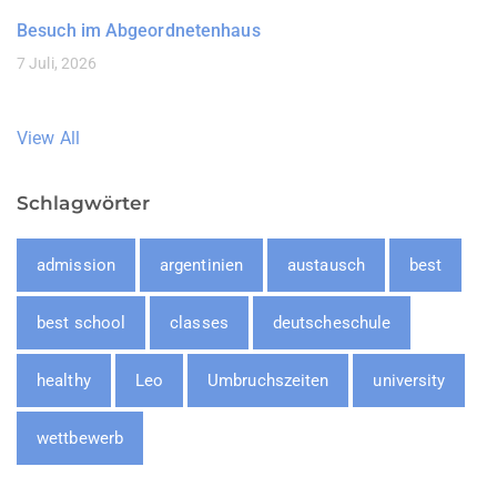
Besuch im Abgeordnetenhaus
7 Juli, 2026
View All
Schlagwörter
admission
argentinien
austausch
best
best school
classes
deutscheschule
healthy
Leo
Umbruchszeiten
university
wettbewerb