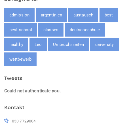
admission
argentinien
austausch
best
best school
classes
deutscheschule
healthy
Leo
Umbruchszeiten
university
wettbewerb
Tweets
Could not authenticate you.
Kontakt
030 7729004