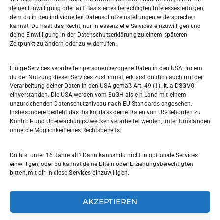
deiner Einwilligung oder auf Basis eines berechtigten Interesses erfolgen,
dem du in den individuellen Datenschutzeinstellungen widersprechen
Willi-Graf-Gymnasium
kannst. Du hast das Recht, nur in essenzielle Services einzuwilligen und
Ostpreußendamm 166
deine Einwilligung in der Datenschutzerklärung zu einem späteren
Zeitpunkt zu ändern oder zu widerrufen.
12207 Berlin
030 7729004
Einige Services verarbeiten personenbezogene Daten in den USA. Indem
du der Nutzung dieser Services zustimmst, erklärst du dich auch mit der
030772057999
Verarbeitung deiner Daten in den USA gemäß Art. 49 (1) lit. a DSGVO
einverstanden. Die USA werden vom EuGH als ein Land mit einem
unzureichenden Datenschutzniveau nach EU-Standards angesehen.
Schul- und Rechtsträger: Land Berlin
Insbesondere besteht das Risiko, dass deine Daten von US-Behörden zu
Kontroll- und Überwachungszwecken verarbeitet werden, unter Umständen
ohne die Möglichkeit eines Rechtsbehelfs.
Sekretariat:
sekretariat@willi-graf-os.de
Du bist unter 16 Jahre alt? Dann kannst du nicht in optionale Services
Verantwortlicher Website:
einwilligen, oder du kannst deine Eltern oder Erziehungsberechtigten
bitten, mit dir in diese Services einzuwilligen.
leinenbach@willi-graf-os.de
AKZEPTIEREN