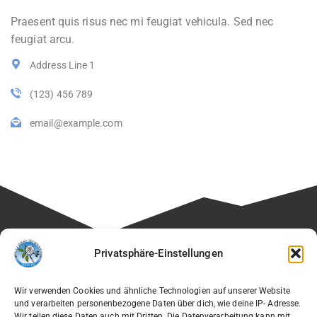
Praesent quis risus nec mi feugiat vehicula. Sed nec
feugiat arcu.
Address Line 1
(123) 456 789
email@example.com
Besuchen Sie auch die Seite unseres Fördervereins:
Privatsphäre-Einstellungen
🔗
Verein der Freunde des Willi-Graf-Gymnasiums e.V.
Wir verwenden Cookies und ähnliche Technologien auf unserer Website
und verarbeiten personenbezogene Daten über dich, wie deine IP- Adresse.
Wir teilen diese Daten auch mit Dritten. Die Datenverarbeitung kann mit