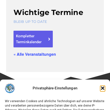
Wichtige Termine
BLEIB UP TO DATE
Kompletter
Terminkalender
« Alle Veranstaltungen
Privatsphäre-Einstellungen
Besuchen Sie auch die Seite unseres Fördervereins:
Wir verwenden Cookies und ähnliche Technologien auf unserer Website
🔗
Verein der Freunde des Willi-Graf-Gymnasiums e.V.
und verarbeiten personenbezogene Daten über dich, wie deine IP-