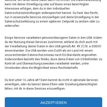
Adresse. Wir teilen diese Daten auch mit Dritten. Die Datenverarbeitung
kann mit deiner Einwilligung oder auf Basis eines berechtigten
Interesses erfolgen, dem du in den individuellen
Datenschutzeinstellungen widersprechen kannst. Du hast das Recht,
nur in essenzielle Services einzuwilligen und deine Einwilligung in der
Willi-Graf-Gymnasium
Datenschutzerklärung zu einem späteren Zeitpunkt zu ändern oder zu
Ostpreußendamm 166
widerrufen.
12207 Berlin
Einige Services verarbeiten personenbezogene Daten in den USA. Indem
030 7729004
du der Nutzung dieser Services zustimmst, erklärst du dich auch mit
der Verarbeitung deiner Daten in den USA gemäß Art. 49 (1) lit. a DSGVO
030772057999
einverstanden. Die USA werden vom EuGH als ein Land mit einem
unzureichenden Datenschutzniveau nach EU-Standards angesehen.
Insbesondere besteht das Risiko, dass deine Daten von US-Behörden zu
Schul- und Rechtsträger: Land Berlin
Kontroll- und Überwachungszwecken verarbeitet werden, unter
Umständen ohne die Möglichkeit eines Rechtsbehelfs.
Sekretariat:
sekretariat@willi-graf-os.de
Du bist unter 16 Jahre alt? Dann kannst du nicht in optionale Services
einwilligen, oder du kannst deine Eltern oder Erziehungsberechtigten
Verantwortlicher Website:
bitten, mit dir in diese Services einzuwilligen.
leinenbach@willi-graf-os.de
AKZEPTIEREN