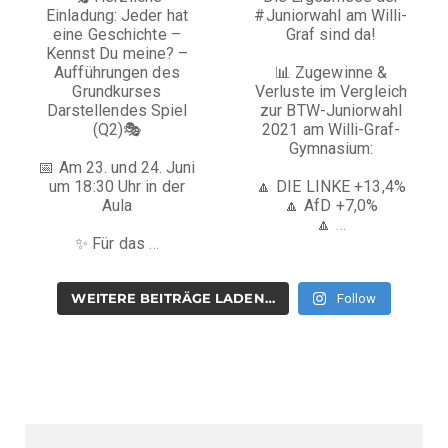
Einladung: Jeder hat
#Juniorwahl am Willi-
eine Geschichte –
Graf sind da!
Kennst Du meine? –
Aufführungen des
📊 Zugewinne &
Grundkurses
Verluste im Vergleich
Darstellendes Spiel
zur BTW-Juniorwahl
(Q2)🎭
2021 am Willi-Graf-
Gymnasium:
📅 Am 23. und 24. Juni
um 18:30 Uhr in der
🔼 DIE LINKE +13,4%
Aula
🔼 AfD +7,0%
🔼
…
✨ Für das
…
WEITERE BEITRÄGE LADEN…
Follow