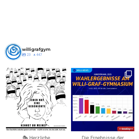
willigrafgym
23
447
willigrafgym
willigrafgym
Juni 16
Feb. 24
🎭 Herzliche
Die Ergebnisse der