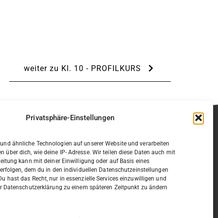
weiter zu Kl. 10 - PROFILKURS
Privatsphäre-Einstellungen
und ähnliche Technologien auf unserer Website und verarbeiten
über dich, wie deine IP- Adresse. Wir teilen diese Daten auch mit
beitung kann mit deiner Einwilligung oder auf Basis eines
 erfolgen, dem du in den individuellen Datenschutzeinstellungen
u hast das Recht, nur in essenzielle Services einzuwilligen und
der Datenschutzerklärung zu einem späteren Zeitpunkt zu ändern
af-Gymnasium
Sekretariat:
ßendamm
sekretariat@willi-