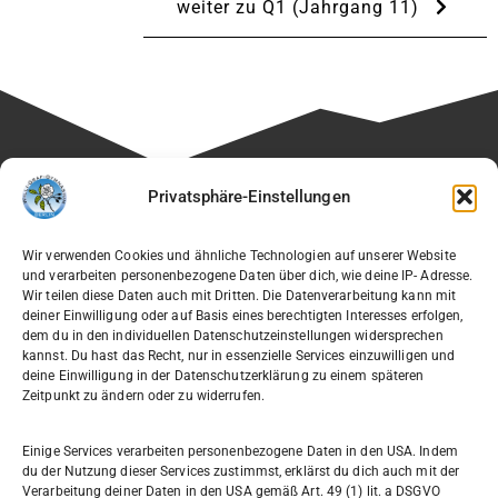
weiter zu Q1 (Jahrgang 11)
Besuchen Sie auch die Seite unseres Fördervereins:
Privatsphäre-Einstellungen
🔗
Verein der Freunde des Willi-Graf-Gymnasiums e.V.
Wir verwenden Cookies und ähnliche Technologien auf unserer Website
und verarbeiten personenbezogene Daten über dich, wie deine IP- Adresse.
Wir teilen diese Daten auch mit Dritten. Die Datenverarbeitung kann mit
deiner Einwilligung oder auf Basis eines berechtigten Interesses erfolgen,
dem du in den individuellen Datenschutzeinstellungen widersprechen
Willi-Graf-Gymnasium
kannst. Du hast das Recht, nur in essenzielle Services einzuwilligen und
Ostpreußendamm 166
deine Einwilligung in der Datenschutzerklärung zu einem späteren
Zeitpunkt zu ändern oder zu widerrufen.
12207 Berlin
030 7729004
Einige Services verarbeiten personenbezogene Daten in den USA. Indem
du der Nutzung dieser Services zustimmst, erklärst du dich auch mit der
030772057999
Verarbeitung deiner Daten in den USA gemäß Art. 49 (1) lit. a DSGVO